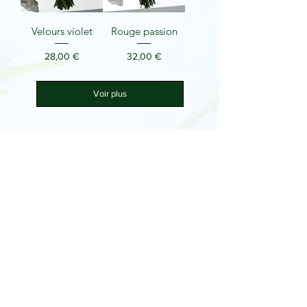
Velours violet
Rouge passion
Prix
Prix
28,00 €
32,00 €
Voir plus
HEURES D'OUVERTURE
Du Mardi au Jeudi :
• 8h30 - 12h00
• 14h00 - 18h30
Du Vendredi au Samedi :
• 8h30 - 19h00