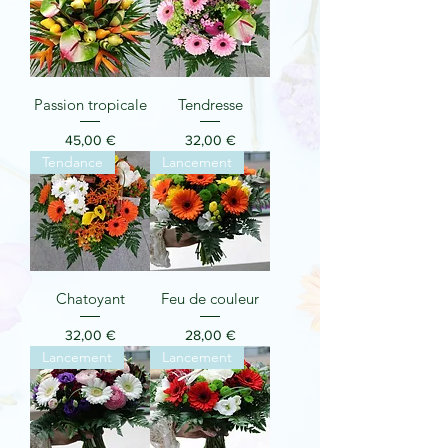
Passion tropicale
Tendresse
Prix
Prix
45,00 €
32,00 €
Tendance
Lancement
Chatoyant
Feu de couleur
Prix
Prix
32,00 €
28,00 €
Lancement
Lancement